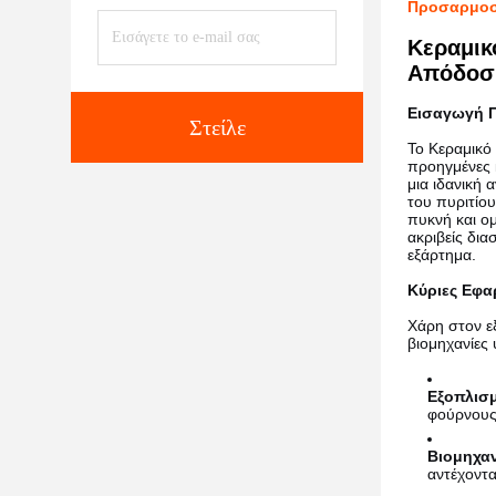
Προσαρμοσμ
Κεραμικ
Απόδοση
Εισαγωγή Π
Στείλε
Το Κεραμικό
προηγμένες κ
μια ιδανική 
του πυριτίο
πυκνή και ομ
ακριβείς δια
εξάρτημα.
Κύριες Εφα
Χάρη στον ε
βιομηχανίες
Εξοπλισ
φούρνους 
Βιομηχα
αντέχοντα