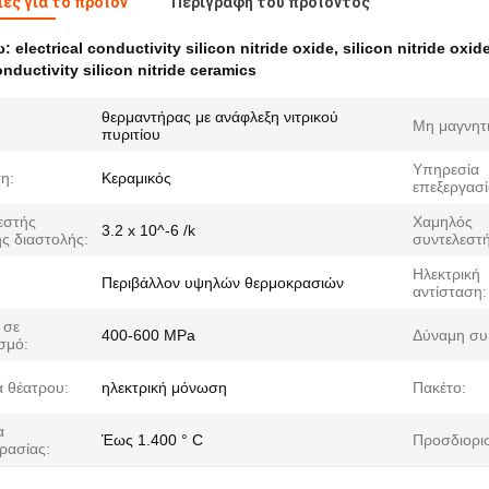
ες για το προϊόν
Περιγραφή του προϊόντος
ω:
electrical conductivity silicon nitride oxide
,
silicon nitride oxi
onductivity silicon nitride ceramics
θερμαντήρας με ανάφλεξη νιτρικού
Μη μαγνητι
πυριτίου
Υπηρεσία
η:
Κεραμικός
επεξεργασί
εστής
Χαμηλός
3.2 x 10^-6 /k
ής διαστολής:
συντελεστή
Ηλεκτρική
Περιβάλλον υψηλών θερμοκρασιών
αντίσταση:
 σε
400-600 MPa
Δύναμη συ
σμό:
ά θέατρου:
ηλεκτρική μόνωση
Πακέτο:
α
Έως 1.400 ° C
Προσδιορι
ρασίας: