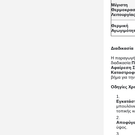
Μέγιστη
Θερμοκρασ
Λειτουργία
Θερμική
Αγωγιμότη
Διαδικασία
Η παραγωγή 
διαδικασία:
Π
Αφαίρεση Σ
Καταστροφι
βήμα για τη
Οδηγίες Χρ
Εγκατάσ
μπουλόνι
τοπικής 
Αποφύγε
ύψος.