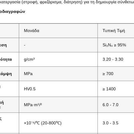
κατεργασία (στροφή, φρεζάρισμα, διάτρηση) για τη δημιουργία σύνθετ
ροδιαγραφών
Μονάδα
Τυπική Τιμή
εση
-
Si₃N₄ ≥ 95%
νότητα
g/cm³
3.20 - 3.30
 κάμψη
MPa
≥ 700
α
HV0.5
≥ 1400
κή
MPa·m¹/²
6.0 - 7.0
α
ς
×10⁻⁶/℃ (20-800℃)
3.0 - 3.5