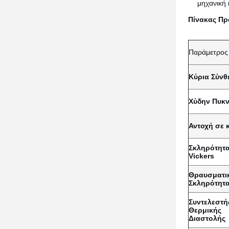
μηχανική 
Πίνακας Π
Παράμετρος
Κύρια Σύνθ
Χύδην Πυκ
Αντοχή σε
Σκληρότητ
Vickers
Θραυσματι
Σκληρότητ
Συντελεστή
Θερμικής
Διαστολής