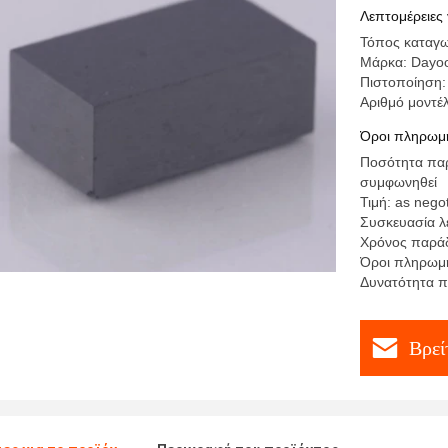
Λεπτομέρειες 
Τόπος καταγωγ
Μάρκα: Dayo
Πιστοποίηση:
Αριθμό μοντέ
Όροι πληρωμή
Ποσότητα παρα
συμφωνηθεί
Τιμή: as nego
Συσκευασία λε
Χρόνος παράδ
Όροι πληρω
Δυνατότητα π
Βρεί