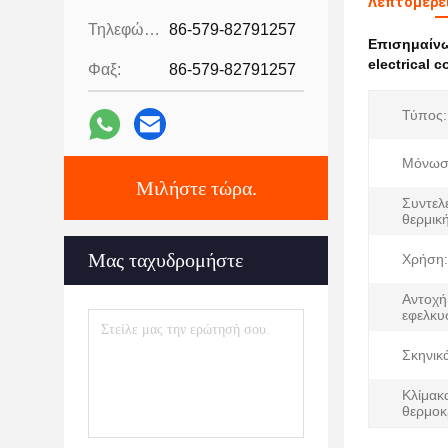
Λεπτομέρει
Τηλεφώνημα:
86-579-82791257
Επισημαίν
electrical c
Φαξ:
86-579-82791257
Τύπος:
Μόνωσ
Μιλήστε τώρα.
Συντελ
θερμικ
Μας ταχυδρομήστε
Χρήση:
Αντοχή
εφελκυ
Σκηνικ
Κλίμακ
θερμοκ