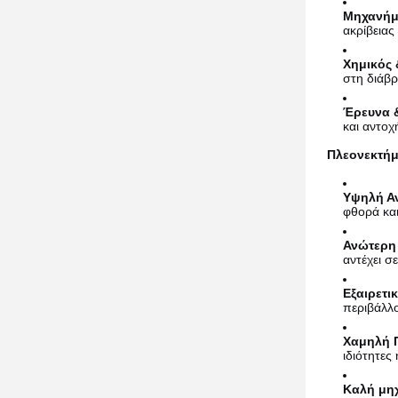
Μηχανήμα
ακρίβειας
Χημικός 
στη διάβρ
Έρευνα 
και αντοχ
Πλεονεκτήμ
Υψηλή Αν
φθορά και
Ανώτερη 
αντέχει σ
Εξαιρετι
περιβάλλ
Χαμηλή 
ιδιότητες
Καλή μηχ