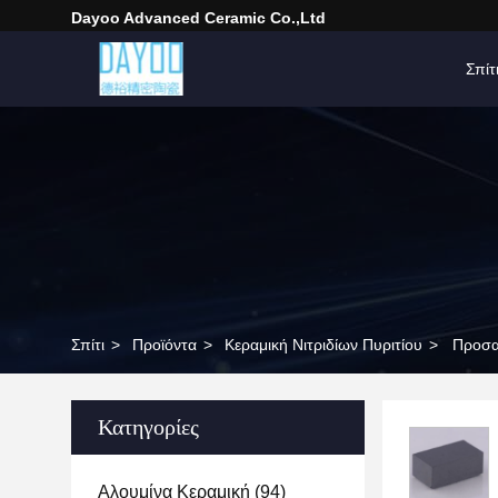
Dayoo Advanced Ceramic Co.,Ltd
Σπίτ
Σπίτι
>
Προϊόντα
>
Κεραμική Νιτριδίων Πυριτίου
>
Προσα
Κατηγορίες
Αλουμίνα Κεραμική
(94)