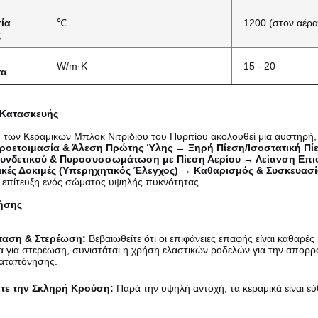
ία
℃
1200 (στον αέρα
ς
W/m·K
15 - 20
τα
 Κατασκευής
των Κεραμικών Μπλοκ Νιτριδίου του Πυριτίου ακολουθεί μια αυστηρή,
ροετοιμασία & Άλεση Πρώτης Ύλης → Ξηρή Πίεση/Ισοστατική Π
υνδετικού & Πυροσυσσωμάτωση με Πίεση Αερίου → Λείανση Επιφ
κές Δοκιμές (Υπερηχητικός Έλεγχος) → Καθαρισμός & Συσκευασί
ν επίτευξη ενός σώματος υψηλής πυκνότητας.
ήσης
ταση & Στερέωση:
Βεβαιωθείτε ότι οι επιφάνειες επαφής είναι καθαρές
α για στερέωση, συνιστάται η χρήση ελαστικών ροδελών για την απο
καταπόνησης.
τε την Σκληρή Κρούση:
Παρά την υψηλή αντοχή, τα κεραμικά είναι ε