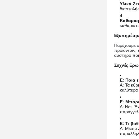
Υλικά Ζε
διαστολής
Καθαρισ
καθαριστ
Εξυπηρέτη
Παρέχουμε ο
προϊόντων, 
αυστηρό ποι
Συχνές Ερω
Ε: Ποια 
A: Τα κύρ
καλύτερα 
Ε: Μπορε
A: Ναι. Έ
παραγγελί
Ε: Τι βα
A: Μέσω λ
παραλληλι