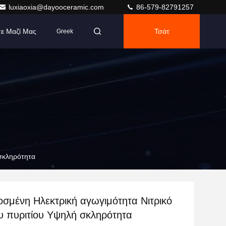
luxiaoxia@dayooceramic.com
86-579-82791257
τε Μαζί Μας
Τσάτ
Greek
 σκληρότητα
σμένη Ηλεκτρική αγωγιμότητα Νιτρικό
ου πυριτίου Υψηλή σκληρότητα