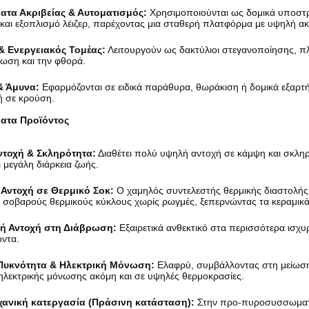
τα Ακριβείας & Αυτοματισμός:
Χρησιμοποιούνται ως δομικά υποστρ
 και εξοπλισμό λέιζερ, παρέχοντας μια σταθερή πλατφόρμα με υψηλή ακ
& Ενεργειακός Τομέας:
Λειτουργούν ως δακτύλιοι στεγανοποίησης, π
ωση και την φθορά.
& Άμυνα:
Εφαρμόζονται σε ειδικά παράθυρα, θωράκιση ή δομικά εξαρ
ή σε κρούση.
ατα Προϊόντος
τοχή & Σκληρότητα:
Διαθέτει πολύ υψηλή αντοχή σε κάμψη και σκληρ
 μεγάλη διάρκεια ζωής.
Αντοχή σε Θερμικό Σοκ:
Ο χαμηλός συντελεστής θερμικής διαστολής 
ε σοβαρούς θερμικούς κύκλους χωρίς ρωγμές, ξεπερνώντας τα κεραμικά 
κή Αντοχή στη Διάβρωση:
Εξαιρετικά ανθεκτικό στα περισσότερα ισχυρ
οντα.
Πυκνότητα & Ηλεκτρική Μόνωση:
Ελαφρύ, συμβάλλοντας στη μείωση τ
 ηλεκτρικής μόνωσης ακόμη και σε υψηλές θερμοκρασίες.
ανική κατεργασία (Πράσινη κατάσταση):
Στην προ-πυροσυσσωματω