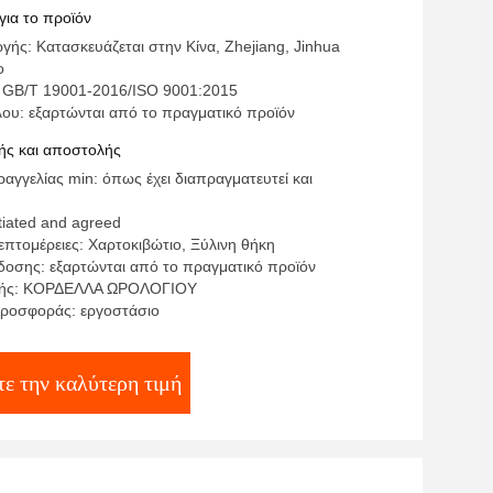
για το προϊόν
ής: Κατασκευάζεται στην Κίνα, Zhejiang, Jinhua
o
 GB/T 19001-2016/ISO 9001:2015
λου: εξαρτώνται από το πραγματικό προϊόν
ς και αποστολής
γγελίας min: όπως έχει διαπραγματευτεί και
tiated and agreed
πτομέρειες: Χαρτοκιβώτιο, Ξύλινη θήκη
οσης: εξαρτώνται από το πραγματικό προϊόν
μής: ΚΟΡΔΕΛΛΑ ΩΡΟΛΟΓΙΟΥ
ροσφοράς: εργοστάσιο
τε την καλύτερη τιμή