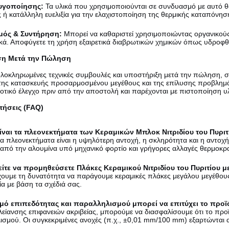
υγοποίησης:
Τα υλικά που χρησιμοποιούνται σε συνδυασμό με αυτό θ
 ή κατάλληλη ευελιξία για την ελαχιστοποίηση της θερμικής καταπόνησ
μός & Συντήρηση:
Μπορεί να καθαριστεί χρησιμοποιώντας οργανικούς
ικά. Αποφύγετε τη χρήση εξαιρετικά διαβρωτικών χημικών όπως υδροφ
ση Μετά την Πώληση
λοκληρωμένες τεχνικές συμβουλές και υποστήριξη μετά την πώληση, 
της κατασκευής προσαρμοσμένου μεγέθους και της επίλυσης προβλημ
οτικό έλεγχο πριν από την αποστολή και παρέχονται με πιστοποίηση υ
τήσεις (FAQ)
είναι τα πλεονεκτήματα των Κεραμικών Μπλοκ Νιτριδίου του Πυρι
ια πλεονεκτήματα είναι η υψηλότερη αντοχή, η σκληρότητα και η αντοχή 
από την αλουμίνα υπό μηχανικό φορτίο και γρήγορες αλλαγές θερμοκρα
ίτε να προμηθεύσετε Πλάκες Κεραμικού Νιτριδίου του Πυριτίου μ
χουμε τη δυνατότητα να παράγουμε κεραμικές πλάκες μεγάλου μεγέθου
α με βάση τα σχέδιά σας.
θμό επιπεδότητας και παραλληλισμού μπορεί να επιτύχει το προϊ
είανσης επιφανειών ακριβείας, μπορούμε να διασφαλίσουμε ότι το πρ
σμού. Οι συγκεκριμένες ανοχές (π.χ., ±0,01 mm/100 mm) εξαρτώνται από 