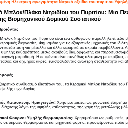
ένη Ηλεκτρική αγωγιμότητα Νιτρικό οξείδιο του πυριτίου Υψηλ
ό Μπλοκ/Πλάκα Νιτριδίου του Πυριτίου: Μια Π
ς Βιομηχανικού Δομικού Συστατικού
ροϊόντος
 Μπλοκ Νιτριδίου του Πυριτίου είναι ένα ορθογώνιο παραλληλεπίπεδο β
εραμικές διεργασίες. Φημισμένο για τις εξαιρετικές μηχανικές του ιδιότη
αντικατάσταση για μέταλλα και άλλα κεραμικά σε ακραία περιβάλλοντα. 
υ υψηλής καθαρότητας μέσω ακριβούς διαμόρφωσης και πυροσυσσωμά
οιογενή μικροδομή. Η επιφάνεια είναι συνήθως αλεσμένη με ακρίβεια, π
στάσεις και αιχμηρές άκρες, εξασφαλίζοντας ανώτερη σταθερότητα και αξ
ρμογές
ξαιρετικό συνδυασμό ιδιοτήτων του, τα Κεραμικά Μπλοκ Νιτριδίου του 
 υψηλής τεχνολογίας:
μός Κατασκευής Ημιαγωγών:
Χρησιμοποιείται ως μονωτικά εξαρτήματ
διάχυσης λόγω της υψηλής καθαρότητας, της χαμηλής μεταλλικής μόλυ
νικοί Φούρνοι Υψηλής Θερμοκρασίας:
Χρησιμεύουν ως ρυθμιστές, μπ
ς σε ακραίες θερμοκρασίες και μηχανικά φορτία, προσφέροντας πολύ μ