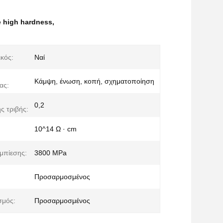
de high hardness
,
κός:
Ναί
Κάμψη, ένωση, κοπή, σχηματοποίηση
ας:
0,2
ς τριβής:
10^14 Ω · cm
μπίεσης:
3800 MPa
Προσαρμοσμένος
σμός:
Προσαρμοσμένος