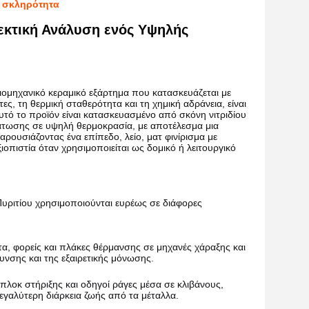
ή σκληρότητα
εεκτική Ανάλυση ενός Υψηλής
ιομηχανικό κεραμικό εξάρτημα που κατασκευάζεται με
τες, τη θερμική σταθερότητα και τη χημική αδράνεια, είναι
Αυτό το προϊόν είναι κατασκευασμένο από σκόνη νιτριδίου
τωσης σε υψηλή θερμοκρασία, με αποτέλεσμα μια
αρουσιάζοντας ένα επίπεδο, λείο, ματ φινίρισμα με
ιοπιστία όταν χρησιμοποιείται ως δομικό ή λειτουργικό
Πυριτίου χρησιμοποιούνται ευρέως σε διάφορες
α, φορείς και πλάκες θέρμανσης σε μηχανές χάραξης και
νσης και της εξαιρετικής μόνωσης.
λοκ στήριξης και οδηγοί ράγες μέσα σε κλιβάνους,
εγαλύτερη διάρκεια ζωής από τα μέταλλα.