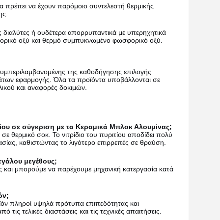
α πρέπει να έχουν παρόμοιο συντελεστή θερμικής
ης.
 διαλύτες ή ουδέτερα απορρυπαντικά με υπερηχητικά
θορικό οξύ και θερμό συμπυκνωμένο φωσφορικό οξύ.
συμπεριλαμβανομένης της καθοδήγησης επιλογής
άτων εφαρμογής. Όλα τα προϊόντα υποβάλλονται σε
λικού και αναφορές δοκιμών.
τίου σε σύγκριση με τα Κεραμικά Μπλοκ Αλουμίνας;
σε θερμικό σοκ. Το νιτρίδιο του πυριτίου αποδίδει πολύ
σίας, καθιστώντας το λιγότερο επιρρεπές σε θραύση.
εγάλου μεγέθους;
ς και μπορούμε να παρέχουμε μηχανική κατεργασία κατά
όν;
οϊόν πληροί υψηλά πρότυπα επιπεδότητας και
τις τελικές διαστάσεις και τις τεχνικές απαιτήσεις.