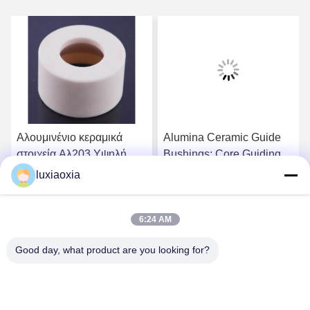
Αλουμινένιο κεραμικά
Alumina Ceramic Guide
στοιχεία Αλ203 Υψηλή
Bushings: Core Guiding
ηλεκτρική μόνωση
Components For
luxiaoxia
Precision Machinery
ή
Βρείτε την καλύτερη τιμή
Βρείτε την καλύτερη τιμή
6:24 AM
Good day, what product are you looking for?
Dayoo Advanced Ceramic Co.,Ltd