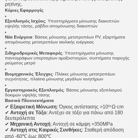
ρητίνης.
Κύριες Εφαρμογές
Εξοπλισμός Ισχύος
: Υποστηρίγματα μόνωσης διακοπτών
υψηλής τάσης, ράβδοι απομόνωσης διακοπτών
Νέα Ενέργεια
: Βάσεις μόνωσης μετατροπέων PV, εξαρτήματα
απομόνωσης μετατροπέων αιολικής ενέργειας
Σιδηροδρομικές Μεταφορές
: Υποστηρίγματα μόνωσης
παντογράφων υπερταχέων αμαξοστοιχιών, συστήματα παροχής
ρεύματος μετρό
Βιομηχανικός Έλεγχος
: Πλάκες μόνωσης μετατροπέων
συχνότητας, πλαίσια μόνωσης μεγάλων κινητήρων
Εργαστηριακός Εξοπλισμός
: Βάσεις μόνωσης εξοπλισμού
δοκιμών υψηλής τάσης
Βασικά Πλεονεκτήματα
✔
Εξαιρετική Μόνωση
: Όγκος αντίστασης >10¹⁵Ω·cm
✔
Αντοχή σε Τόξο
: Αντέχει σε τόξο για πάνω από 180
δευτερόλεπτα
✔
Μηχανική Αντοχή
: Αντοχή σε κάμψη >350MPa
✔
Αντοχή στις Καιρικές Συνθήκες
: Σταθερή απόδοση
από -60℃ έως 800℃