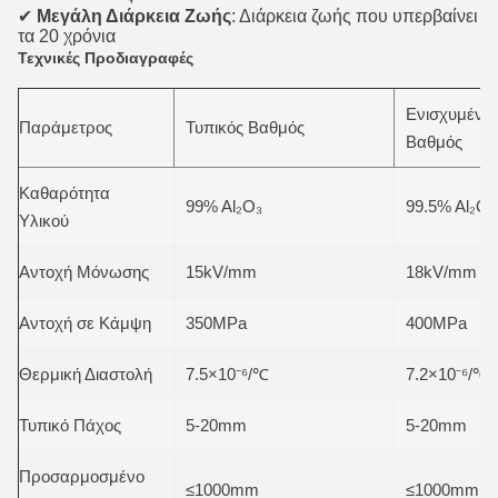
✔
Μεγάλη Διάρκεια Ζωής
: Διάρκεια ζωής που υπερβαίνει
τα 20 χρόνια
Τεχνικές Προδιαγραφές
Ενισχυμένο
Παράμετρος
Τυπικός Βαθμός
Βαθμός
Καθαρότητα
99% Al₂O₃
99.5% Al₂O₃
Υλικού
Αντοχή Μόνωσης
15kV/mm
18kV/mm
Αντοχή σε Κάμψη
350MPa
400MPa
Θερμική Διαστολή
7.5×10⁻⁶/℃
7.2×10⁻⁶/℃
Τυπικό Πάχος
5-20mm
5-20mm
Προσαρμοσμένο
≤1000mm
≤1000mm