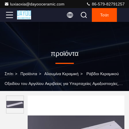
luxiaoxia@dayooceramic.com
86-579-82791257
Τσάτ
προϊόντα
Σπίτι
>
Προϊόντα
>
Αλουμίνα Κεραμική
>
Ράβδοι Κεραμικού
Οξειδίου του Αργιλίου Ακριβείας για Υπερταχείες Αμαξοστοιχίες,
Συστήματα Ισχύος Μετρό και Βιομηχανικό Εξοπλισμό Ελέγχου