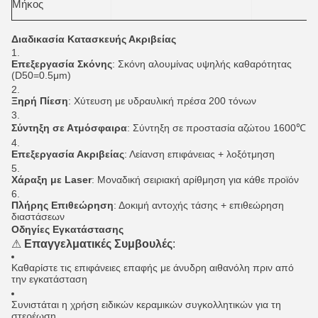
Μήκος
Διαδικασία Κατασκευής Ακριβείας
Επεξεργασία Σκόνης
: Σκόνη αλουμίνας υψηλής καθαρότητας
(D50=0.5μm)
Ξηρή Πίεση
: Χύτευση με υδραυλική πρέσα 200 τόνων
Σύντηξη σε Ατμόσφαιρα
: Σύντηξη σε προστασία αζώτου 1600℃
Επεξεργασία Ακριβείας
: Λείανση επιφάνειας + λοξότμηση
Χάραξη με Laser
: Μοναδική σειριακή αρίθμηση για κάθε προϊόν
Πλήρης Επιθεώρηση
: Δοκιμή αντοχής τάσης + επιθεώρηση
διαστάσεων
Οδηγίες Εγκατάστασης
⚠
Επαγγελματικές Συμβουλές
:
Καθαρίστε τις επιφάνειες επαφής με άνυδρη αιθανόλη πριν από
την εγκατάσταση
Συνιστάται η χρήση ειδικών κεραμικών συγκολλητικών για τη
στερέωση