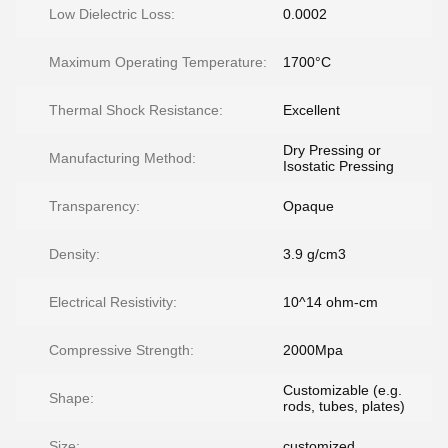
Low Dielectric Loss:
0.0002
Maximum Operating Temperature:
1700°C
Thermal Shock Resistance:
Excellent
Dry Pressing or
Manufacturing Method:
Isostatic Pressing
Transparency:
Opaque
Density:
3.9 g/cm3
Electrical Resistivity:
10^14 ohm-cm
Compressive Strength:
2000Mpa
Customizable (e.g.
Shape:
rods, tubes, plates)
Size:
customized