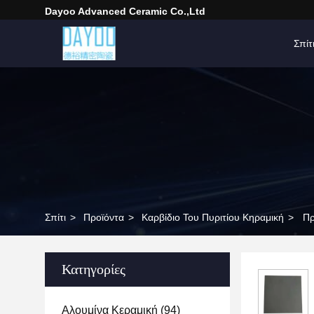
Dayoo Advanced Ceramic Co.,Ltd
Σπίτ
Σπίτι
>
Προϊόντα
>
Καρβίδιο Του Πυριτίου Κηραμική
>
Πρ
Κατηγορίες
Αλουμίνα Κεραμική
(94)