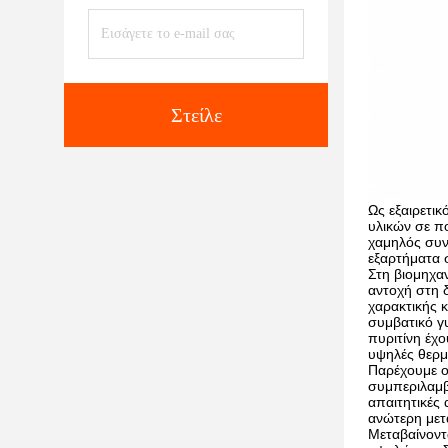
Στείλε
Ως εξαιρετι
υλικών σε πο
χαμηλός συντ
εξαρτήματα 
Στη βιομηχα
αντοχή στη 
χαρακτικής 
συμβατικό γ
πυριτίνη έχο
υψηλές θερμ
Παρέχουμε ο
συμπεριλαμβ
απαιτητικές
ανώτερη μετ
Μεταβαίνοντα