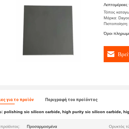
Λεπτομέρειες 
Τόπος καταγωγ
Μάρκα: Dayo
Πιστοποίηση:
Όροι πληρωμή
Βρεί
ες για το προϊόν
Περιγραφή του προϊόντος
ω:
polishing sic silicon carbide
,
high purity sic silicon carbide
,
hi
προϊόντος:
Προσαρμοσμένα
Ορυκτός τ