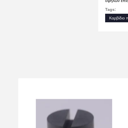
υψηλών επι
Tags:
Καρβίδιο π