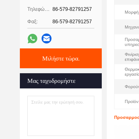
Τηλεφώνημα:
86-579-82791257
Μορφή 
Φαξ:
86-579-82791257
Μηχανι
Προσα
υπηρεσ
Φινίρι
Μιλήστε τώρα.
επιφάνε
Θερμοκ
εργασί
Μας ταχυδρομήστε
Φορούν
Προϊόν
Προσαρμοσμ