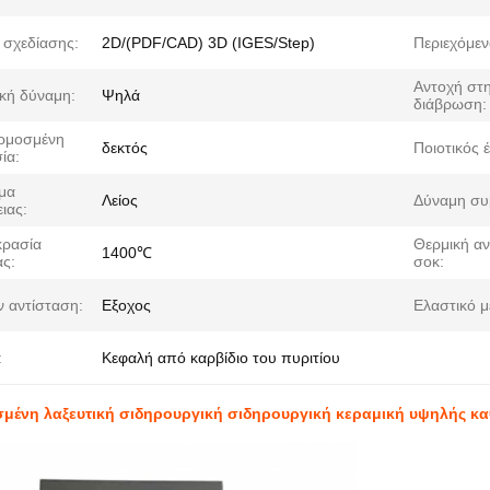
σχεδίασης:
2D/(PDF/CAD) 3D (IGES/Step)
Περιεχόμεν
Αντοχή στ
κή δύναμη:
Ψηλά
διάβρωση:
ρμοσμένη
δεκτός
Ποιοτικός 
ία:
σμα
Λείος
Δύναμη συ
ιας:
ρασία
Θερμική αν
1400℃
ας:
σοκ:
 αντίσταση:
Εξοχος
Ελαστικό μ
:
Κεφαλή από καρβίδιο του πυριτίου
ένη λαξευτική σιδηρουργική σιδηρουργική κεραμική υψηλής κ