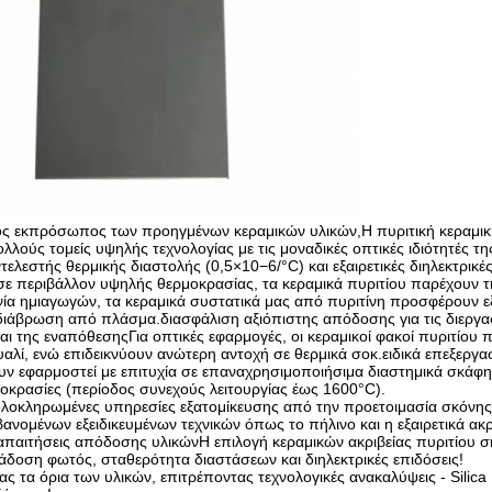
κός εκπρόσωπος των προηγμένων κεραμικών υλικών,Η πυριτική κεραμικ
λλούς τομείς υψηλής τεχνολογίας με τις μοναδικές οπτικές ιδιότητές 
ελεστής θερμικής διαστολής (0,5×10−6/°C) και εξαιρετικές διηλεκτρικές
σε περιβάλλον υψηλής θερμοκρασίας, τα κεραμικά πυριτίου παρέχουν τη
νία ημιαγωγών, τα κεραμικά συστατικά μας από πυριτίνη προσφέρουν εξ
διάβρωση από πλάσμα.διασφάλιση αξιόπιστης απόδοσης για τις διεργα
και της εναπόθεσηςΓια οπτικές εφαρμογές, οι κεραμικοί φακοί πυριτί
υαλί, ενώ επιδεικνύουν ανώτερη αντοχή σε θερμικά σοκ.ειδικά επεξεργ
υν εφαρμοστεί με επιτυχία σε επαναχρησιμοποιήσιμα διαστημικά σκάφη 
οκρασίες (περίοδος συνεχούς λειτουργίας έως 1600°C).
λοκληρωμένες υπηρεσίες εξατομίκευσης από την προετοιμασία σκόνης μ
ανομένων εξειδικευμένων τεχνικών όπως το πήλινο και η εξαιρετικά ακρ
 απαιτήσεις απόδοσης υλικώνΗ επιλογή κεραμικών ακριβείας πυριτίου σ
άδοση φωτός, σταθερότητα διαστάσεων και διηλεκτρικές επιδόσεις!
ς τα όρια των υλικών, επιτρέποντας τεχνολογικές ανακαλύψεις - Silica