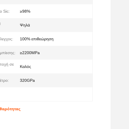
ο Sic:
≥98%
η
Ψηλά
έλεγχος:
100% επιθεώρηση
μπίεσης:
≥2200MPa
τοχή σε
Καλός
έτρο:
320GPa
αθαρότητας