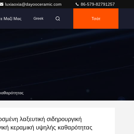
luxiaoxia@dayooceramic.com
86-579-82791257
τε Μαζί Μας
Τσάτ
Greek
 καθαρότητας
σμένη λαξευτική σιδηρουργική
γική κεραμική υψηλής καθαρότητας