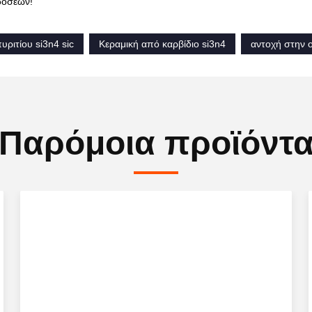
δόσεων!
υριτίου si3n4 sic
Κεραμική από καρβίδιο si3n4
αντοχή στην 
Παρόμοια προϊόντ