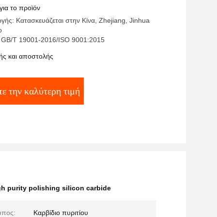
για το προϊόν
ής: Κατασκευάζεται στην Κίνα, Zhejiang, Jinhua
o
 GB/T 19001-2016/ISO 9001:2015
ς και αποστολής
τε την καλύτερη τιμή
gh purity polishing silicon carbide
ύπος:
Καρβίδιο πυριτίου