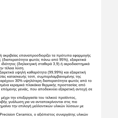
ή ακριβείας επαναπροσδιορίζει τα πρότυπα εφαρμογής
της (διαπερατότητα φωτός πάνω από 95%), εξαιρετικά
 ιδιότητες (διηλεκτρική σταθερά 3,9).ή αεροδιαστημικά
ν τέλεια λύση.
αιρετικά υψηλή καθαρότητα (99,99%) και εξαιρετική
σίες κατασκευής τσιπ, συμπεριλαμβανομένης της
ου παρέχουν 30% υψηλότερη διαπερατότητα φωτός από το
ασμένα κεραμικά πλακάκια θερμικής προστασίας από
επόμενης γενιάς, που αποδεικνύει εξαιρετική αντοχή σε
έχρι την επεξεργασία του τελικού προϊόντος,
ιβής γυάλωση,για να ανταποκρίνονται στις πιο
ημαίνει την επιλογή μελλοντικών υλικών λύσεων με
 Precision Ceramics, ο αξιόπιστος συνεργάτης υλικών